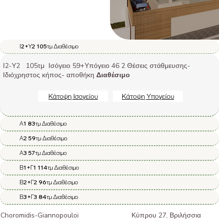
Ι2+Υ2 105τμ Διαθέσιμο
Ι2-Υ2 105τμ Ισόγειο 59+Υπόγειο 46 2 Θέσεις στάθμευσης-
Ιδιόχρηστος κήπος- αποθήκη
Διαθέσιμο
Κάτοψη Ισογείου
Κάτοψη Υπογείου
Α1 83τμ Διαθέσιμο
Α2 59τμ Διαθέσιμο
Α3 57τμ Διαθέσιμο
Β1+Γ1 114τμ Διαθέσιμο
Β2+Γ2 96τμ Διαθέσιμο
Β3+Γ3 84τμ Διαθέσιμο
Choromidis-Giannopouloi
Κύπρου 27, Βριλήσσια